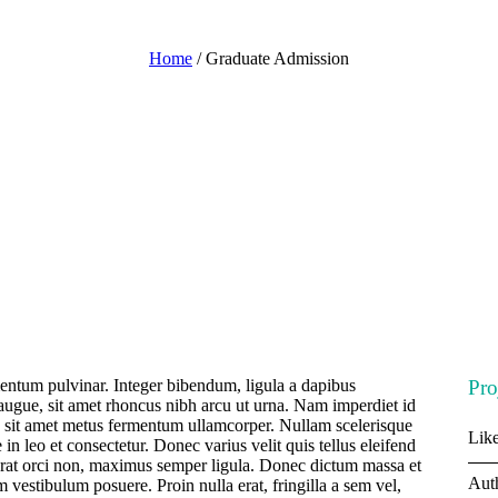
Graduate Admission
Home
/
Graduate Admission
entum pulvinar. Integer bibendum, ligula a dapibus
Pro
gue, sit amet rhoncus nibh arcu ut urna. Nam imperdiet id
o sit amet metus fermentum ullamcorper. Nullam scelerisque
Like
 in leo et consectetur. Donec varius velit quis tellus eleifend
erat orci non, maximus semper ligula. Donec dictum massa et
Aut
 vestibulum posuere. Proin nulla erat, fringilla a sem vel,