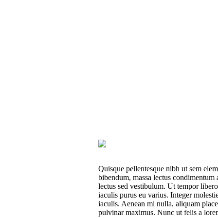
Quisque pellentesque nibh ut sem elem
bibendum, massa lectus condimentum au
lectus sed vestibulum. Ut tempor liber
iaculis purus eu varius. Integer molestie
iaculis. Aenean mi nulla, aliquam plac
pulvinar maximus. Nunc ut felis a lorem