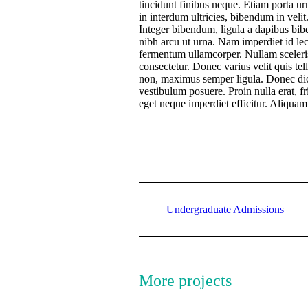
tincidunt finibus neque. Etiam porta ur
in interdum ultricies, bibendum in vel
Integer bibendum, ligula a dapibus bi
nibh arcu ut urna. Nam imperdiet id le
fermentum ullamcorper. Nullam scelerisq
consectetur. Donec varius velit quis tel
non, maximus semper ligula. Donec dic
vestibulum posuere. Proin nulla erat, fr
eget neque imperdiet efficitur. Aliquam 
Undergraduate Admissions
More projects