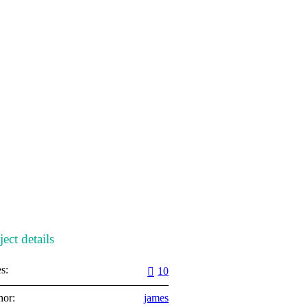
ject details
s:
10
hor:
james