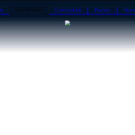
on
Our School
Curriculum
Parents
News