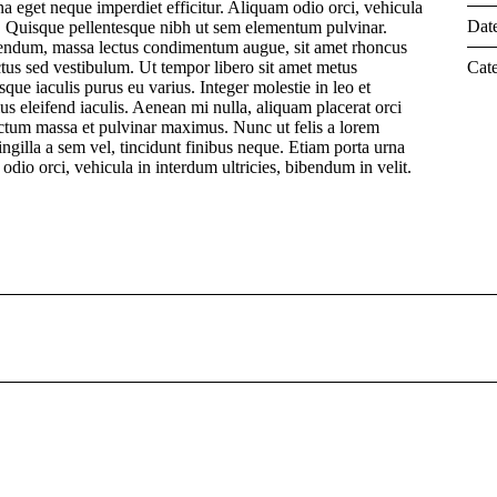
na eget neque imperdiet efficitur. Aliquam odio orci, vehicula
Dat
it. Quisque pellentesque nibh ut sem elementum pulvinar.
bendum, massa lectus condimentum augue, sit amet rhoncus
ctus sed vestibulum. Ut tempor libero sit amet metus
Cate
ue iaculis purus eu varius. Integer molestie in leo et
lus eleifend iaculis. Aenean mi nulla, aliquam placerat orci
tum massa et pulvinar maximus. Nunc ut felis a lorem
ingilla a sem vel, tincidunt finibus neque. Etiam porta urna
odio orci, vehicula in interdum ultricies, bibendum in velit.