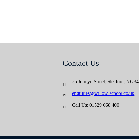
Contact Us
25 Jermyn Street,
Sleaford,
NG34
enquiries@willow-school.co.uk
Call Us: 01529 668 400